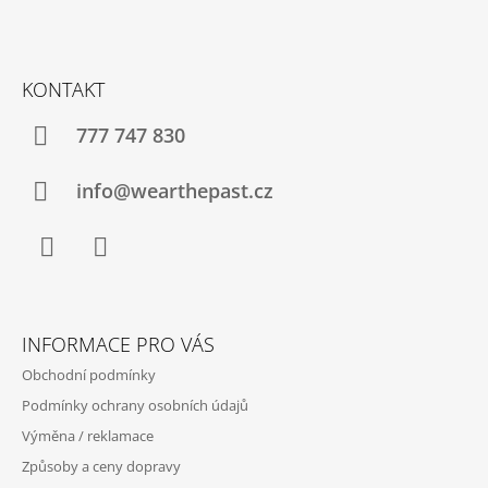
Z
Á
KONTAKT
P
A
777 747 830
T
Í
info@wearthepast.cz
Facebook
Instagram
INFORMACE PRO VÁS
Obchodní podmínky
Podmínky ochrany osobních údajů
Výměna / reklamace
Způsoby a ceny dopravy