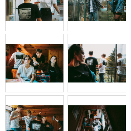
A
J
Í
T
?
HLEDAT