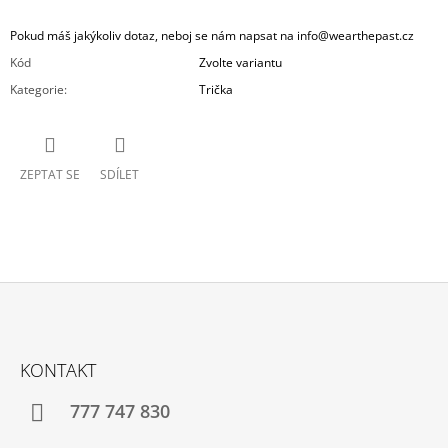
Pokud máš jakýkoliv dotaz, neboj se nám napsat na
info@wearthepast.cz
Kód
Zvolte variantu
Kategorie
:
Trička
ZEPTAT SE
SDÍLET
Z
Á
KONTAKT
P
A
777 747 830
T