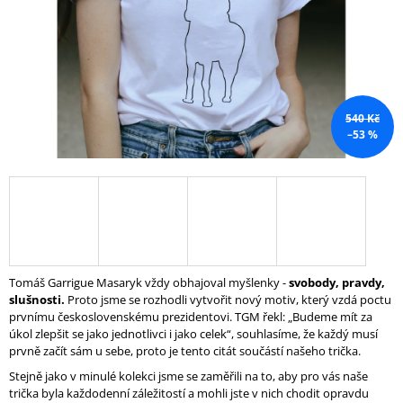
A
J
Í
T
?
540 Kč
–53 %
HLEDAT
Tomáš Garrigue Masaryk vždy obhajoval myšlenky -
svobody, pravdy,
slušnosti.
Proto jsme se rozhodli vytvořit nový motiv, který vzdá poctu
prvnímu československému prezidentovi. TGM řekl: „Budeme mít za
úkol zlepšit se jako jednotlivci i jako celek“, souhlasíme, že každý musí
prvně začít sám u sebe, proto je tento citát součástí našeho trička.
Stejně jako v minulé kolekci jsme se zaměřili na to, aby pro vás naše
trička byla každodenní záležitostí a mohli jste v nich chodit opravdu