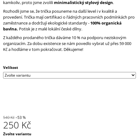
kamkoliv, proto jsme zvolili
minimalistický stylový design
.
Rozhodli jsme se, že trička posuneme na další level i v kvalitě a
provedení. Trička mají certifikaci o řádných pracovních podmínkách pro
zaměstnance a dodržují ekologické standardy -
100% organická
bavlna.
Potisk je z malé lokální české dílny.
Z každého prodaného trička dáváme 10 % na podporu neziskovým
organizacím. Za dobu existence se nám povedlo vybrat už přes 59 000
Kč a hodláme v tom pokračovat. Děkujeme!
Velikost
540 Kč
–53 %
250 Kč
Měrná
Zvolte variantu