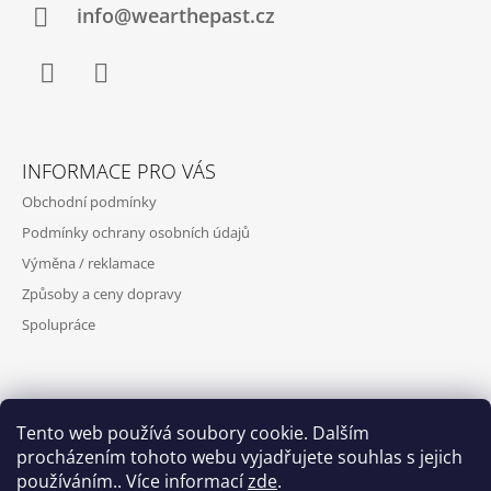
Í
info@wearthepast.cz
Facebook
Instagram
INFORMACE PRO VÁS
Obchodní podmínky
Podmínky ochrany osobních údajů
Výměna / reklamace
Způsoby a ceny dopravy
Spolupráce
PŘIJÍMÁME ONLINE PLATBY
Tento web používá soubory cookie. Dalším
procházením tohoto webu vyjadřujete souhlas s jejich
používáním.. Více informací
zde
.